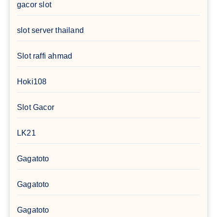
gacor slot
slot server thailand
Slot raffi ahmad
Hoki108
Slot Gacor
LK21
Gagatoto
Gagatoto
Gagatoto