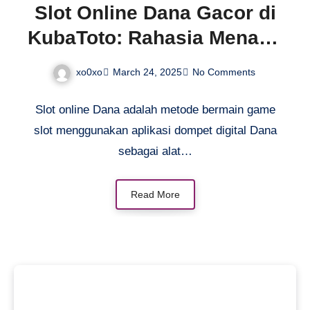
Slot Online Dana Gacor di
KubaToto: Rahasia Menang
Besar dengan RTP Tinggi
xo0xo
March 24, 2025
No Comments
Slot online Dana adalah metode bermain game
slot menggunakan aplikasi dompet digital Dana
sebagai alat…
Read More