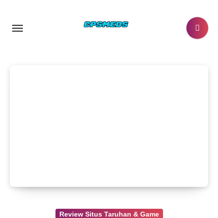
Skip
to
content
Review Situs Taruhan & Game