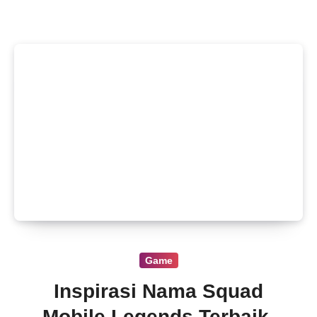
Game
Inspirasi Nama Squad
Mobile Legends Terbaik: