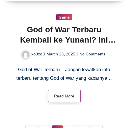
Game
God of War Terbaru
Kembali ke Yunani? Ini
Bocoran Lengkapnya!
xo0xo
March 23, 2025
No Comments
God of War Terbaru – Jangan lewatkan info
terbaru tentang God of War yang kabarnya…
Read More