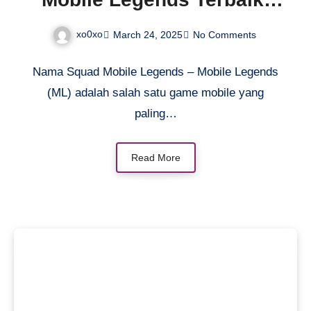
Dari Bahasa Inggris,
xo0xo
March 24, 2025
No Comments
Jepang, hingga Indonesia!
Nama Squad Mobile Legends – Mobile Legends
(ML) adalah salah satu game mobile yang
paling…
Read More