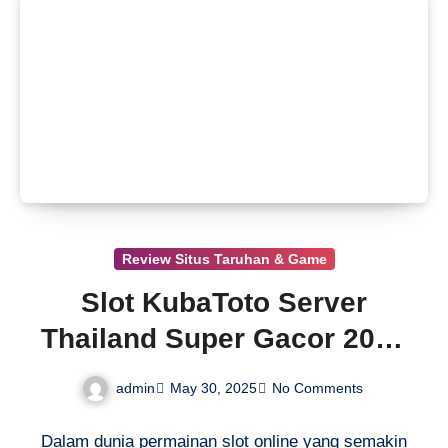
Review Situs Taruhan & Game
Slot KubaToto Server
Thailand Super Gacor 2025
Terbaru
admin
May 30, 2025
No Comments
Dalam dunia permainan slot online yang semakin