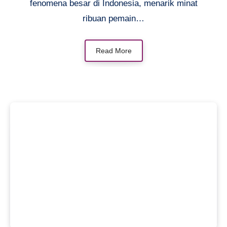
fenomena besar di Indonesia, menarik minat
ribuan pemain…
Read More