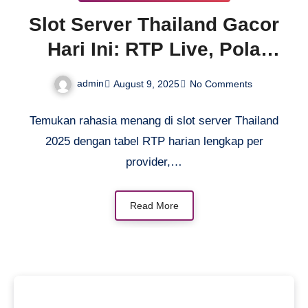
Slot Server Thailand Gacor
Hari Ini: RTP Live, Pola
Kemenangan Bulanan, dan
admin
August 9, 2025
No Comments
Strategi Menang Terbukti
2025
Temukan rahasia menang di slot server Thailand
2025 dengan tabel RTP harian lengkap per
provider,…
Read More