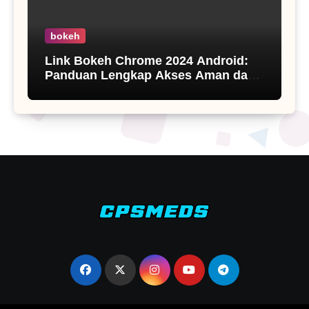
bokeh
Link Bokeh Chrome 2024 Android:
Panduan Lengkap Akses Aman dan
Legal