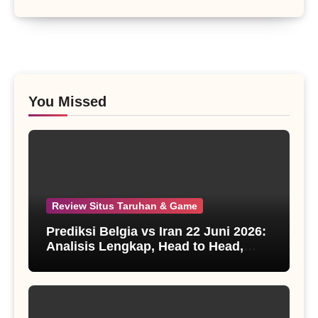
You Missed
Review Situs Taruhan & Game
Prediksi Belgia vs Iran 22 Juni 2026:
Analisis Lengkap, Head to Head,
Susunan Pemain, dan Prediksi Skor
Grup G Piala Dunia 2026