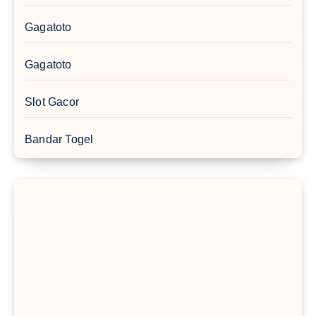
Gagatoto
Gagatoto
Slot Gacor
Bandar Togel