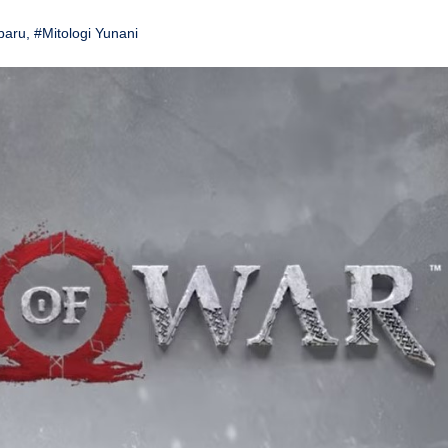
baru
,
#Mitologi Yunani