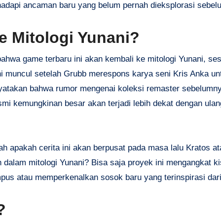
hadapi ancaman baru yang belum pernah dieksplorasi sebel
e Mitologi Yunani?
 bahwa game terbaru ini akan kembali ke mitologi Yunani, se
ini muncul setelah Grubb merespons karya seni Kris Anka u
enyatakan bahwa rumor mengenai koleksi remaster sebelumn
mi kemungkinan besar akan terjadi lebih dekat dengan ulan
h apakah cerita ini akan berpusat pada masa lalu Kratos a
 dalam mitologi Yunani? Bisa saja proyek ini mengangkat k
us atau memperkenalkan sosok baru yang terinspirasi dari
?