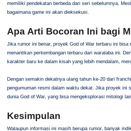
memiliki pendekatan berbeda dari seri sebelumnya. Mesk
bagaimana game ini akan dieksekusi.
Apa Arti Bocoran Ini bagi
Jika rumor ini benar, proyek God of War terbaru ini bi
menantikan perkembangan terbaru dari waralaba ini. De
karakter baru ke dalam kisah yang lebih mendalam, menj
Dengan semakin dekatnya ulang tahun ke-20 dari franch
pengumuman resmi dalam waktu dekat. Jika proyek ini s
dunia God of War, yang bisa mengeksplorasi mitologi lain
Kesimpulan
Walaupun informasi ini masih berupa rumor, banyak indi