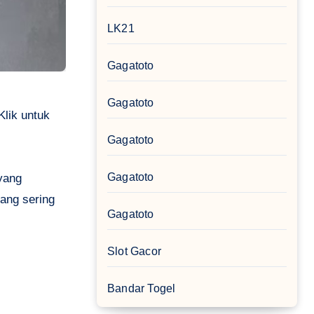
LK21
Gagatoto
Gagatoto
Klik untuk
Gagatoto
Gagatoto
yang
yang sering
Gagatoto
Slot Gacor
Bandar Togel