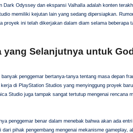
 Dark Odyssey dan ekspansi Valhalla adalah konten terakh
udio memiliki kejutan lain yang sedang dipersiapkan. Rumor
proyek ini telah dikerjakan dalam diam selama beberapa t
a yang Selanjutnya untuk God
an banyak penggemar bertanya-tanya tentang masa depan fran
erja di PlayStation Studios yang menyinggung proyek baru 
ica Studio juga tampak sangat tertutup mengenai rencana 
knya penggemar benar dalam menebak bahwa akan ada entri
mi dari pihak pengembang mengenai mekanisme gameplay, alu