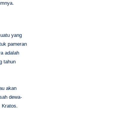
umnya.
suatu yang
ntuk pameran
ya adalah
g tahun
tau akan
isah dewa-
 Kratos.