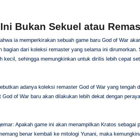
 Ini Bukan Sekuel atau Remas
bahwa ia memperkirakan sebuah game baru God of War akan 
 bagian dari koleksi remaster yang selama ini dirumorkan. 
h kecil, sehingga memungkinkan untuk dirilis lebih cepat se
utkan adanya koleksi remaster God of War yang tengah di
 God of War baru akan dilakukan lebih dekat dengan peray
gemar: Apakah game ini akan menampilkan Kratos sebagai p
memang benar kembali ke mitologi Yunani, maka kemungkina