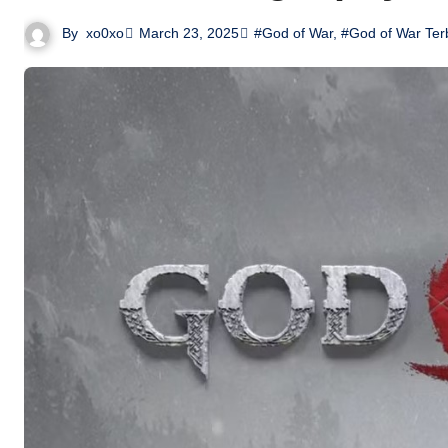
By
xo0xo
March 23, 2025
#God of War
,
#God of War Ter