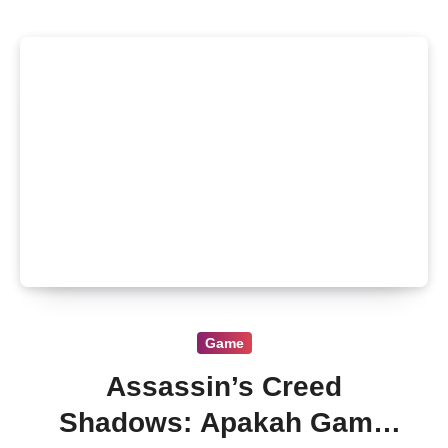
Game
Assassin’s Creed
Shadows: Apakah Game