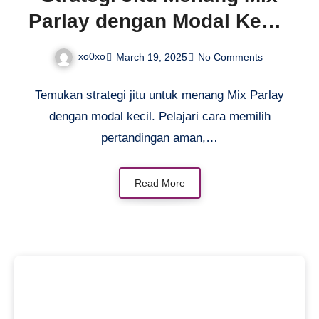
Parlay dengan Modal Kecil:
Panduan Lengkap untuk
xo0xo
March 19, 2025
No Comments
Pemula dan Pemain
Berpengalaman
Temukan strategi jitu untuk menang Mix Parlay
dengan modal kecil. Pelajari cara memilih
pertandingan aman,…
Read More