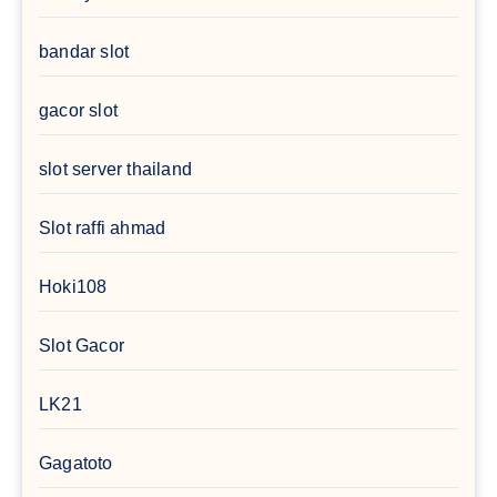
bandar slot
gacor slot
slot server thailand
Slot raffi ahmad
Hoki108
Slot Gacor
LK21
Gagatoto