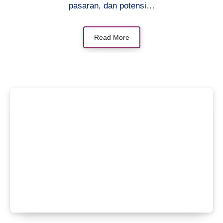
pasaran, dan potensi…
Read More