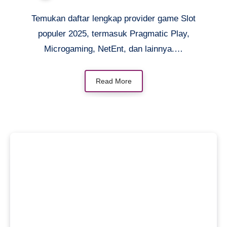
Temukan daftar lengkap provider game Slot
populer 2025, termasuk Pragmatic Play,
Microgaming, NetEnt, dan lainnya.…
Read More