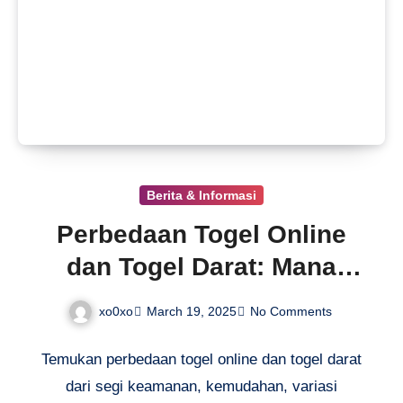
Berita & Informasi
Perbedaan Togel Online
dan Togel Darat: Mana
yang Lebih Mudah Diakses
xo0xo
March 19, 2025
No Comments
dan Menguntungkan?
Temukan perbedaan togel online dan togel darat
dari segi keamanan, kemudahan, variasi