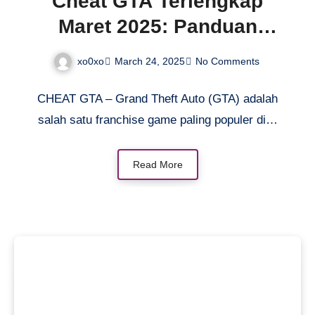
Cheat GTA Terlengkap
Maret 2025: Panduan
Bahasa Indonesia untuk
xo0xo
March 24, 2025
No Comments
Pemain PS2, PS3, PS4,
dan PC
CHEAT GTA – Grand Theft Auto (GTA) adalah
salah satu franchise game paling populer di…
Read More