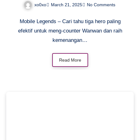
Mobile Legends – Auto
xo0xo
March 21, 2025
No Comments
Win!
Mobile Legends – Cari tahu tiga hero paling
efektif untuk meng-counter Wanwan dan raih
kemenangan…
Read More