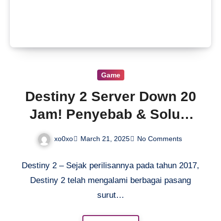
Game
Destiny 2 Server Down 20
Jam! Penyebab & Solusi
dari Bungie – Jangan
xo0xo
March 21, 2025
No Comments
Lewatkan Update Ini!
Destiny 2 – Sejak perilisannya pada tahun 2017,
Destiny 2 telah mengalami berbagai pasang
surut…