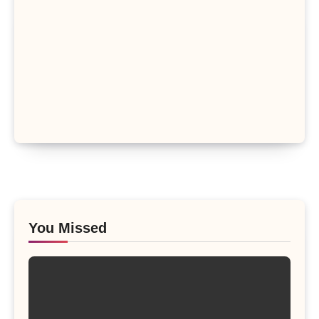
You Missed