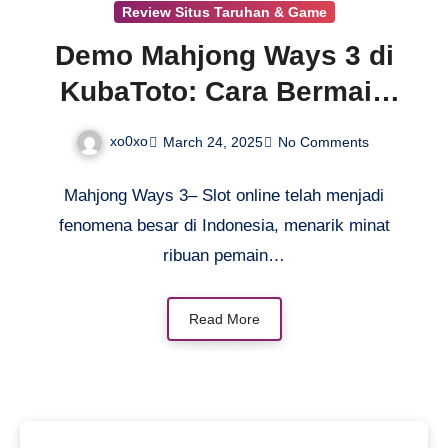
Review Situs Taruhan & Game
Demo Mahjong Ways 3 di
KubaToto: Cara Bermain
dan Menang Tanpa Risiko
xo0xo
March 24, 2025
No Comments
Mahjong Ways 3– Slot online telah menjadi
fenomena besar di Indonesia, menarik minat
ribuan pemain…
Read More