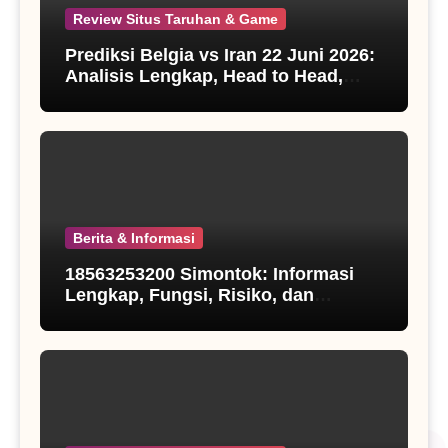
Review Situs Taruhan & Game
Prediksi Belgia vs Iran 22 Juni 2026:
Analisis Lengkap, Head to Head,
Susunan Pemain, dan Prediksi Skor
Grup G Piala Dunia 2026
Berita & Informasi
18563253200 Simontok: Informasi
Lengkap, Fungsi, Risiko, dan
Alternatif yang Perlu Diketahui