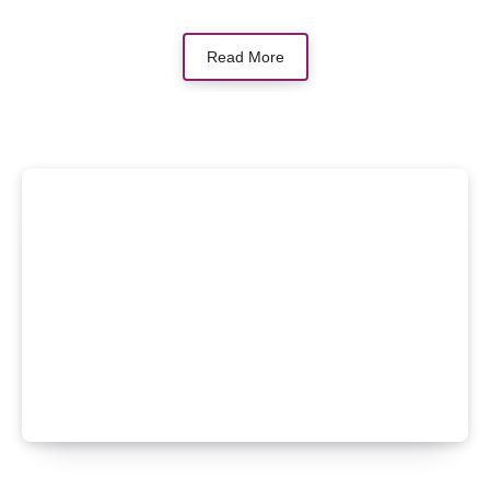
Read More