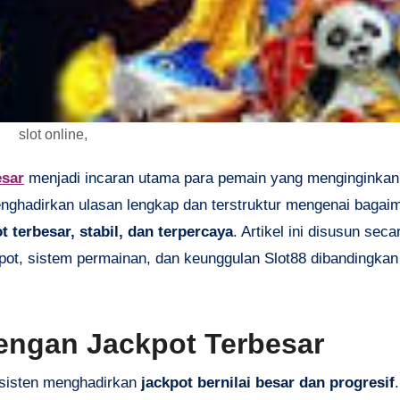
slot online,
esar
menjadi incaran utama para pemain yang menginginkan
nghadirkan ulasan lengkap dan terstruktur mengenai bagai
t terbesar, stabil, dan terpercaya
. Artikel ini disusun se
ot, sistem permainan, dan keunggulan Slot88 dibandingkan
engan Jackpot Terbesar
nsisten menghadirkan
jackpot bernilai besar dan progresif