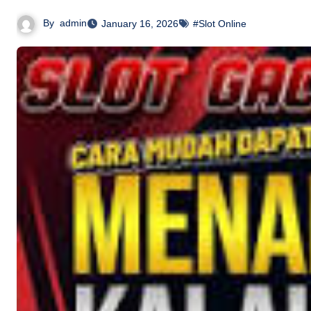
By
admin
January 16, 2026
#Slot Online