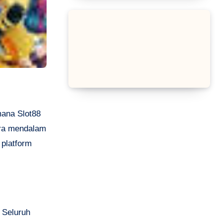
mana Slot88
cara mendalam
 platform
. Seluruh