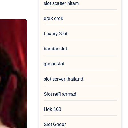
slot scatter hitam
erek erek
Luxury Slot
bandar slot
gacor slot
slot server thailand
Slot raffi ahmad
Hoki108
Slot Gacor