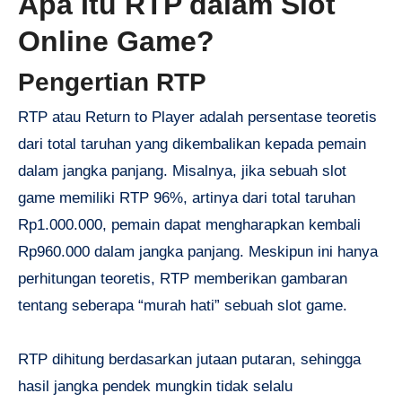
Apa Itu RTP dalam Slot
Online Game?
Pengertian RTP
RTP atau Return to Player adalah persentase teoretis
dari total taruhan yang dikembalikan kepada pemain
dalam jangka panjang. Misalnya, jika sebuah slot
game memiliki RTP 96%, artinya dari total taruhan
Rp1.000.000, pemain dapat mengharapkan kembali
Rp960.000 dalam jangka panjang. Meskipun ini hanya
perhitungan teoretis, RTP memberikan gambaran
tentang seberapa “murah hati” sebuah slot game.
RTP dihitung berdasarkan jutaan putaran, sehingga
hasil jangka pendek mungkin tidak selalu