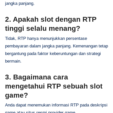
jangka panjang.
2. Apakah slot dengan RTP
tinggi selalu menang?
Tidak, RTP hanya menunjukkan persentase
pembayaran dalam jangka panjang. Kemenangan tetap
bergantung pada faktor keberuntungan dan strategi
bermain.
3. Bagaimana cara
mengetahui RTP sebuah slot
game?
Anda dapat menemukan informasi RTP pada deskripsi
game atau situs resmi provider game.