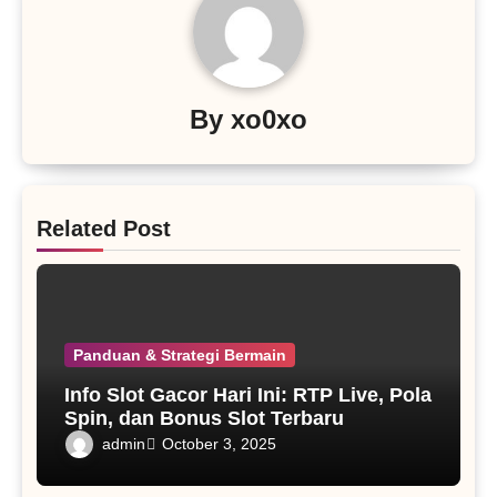
By
xo0xo
Related Post
Panduan & Strategi Bermain
Info Slot Gacor Hari Ini: RTP Live, Pola
Spin, dan Bonus Slot Terbaru
admin
October 3, 2025