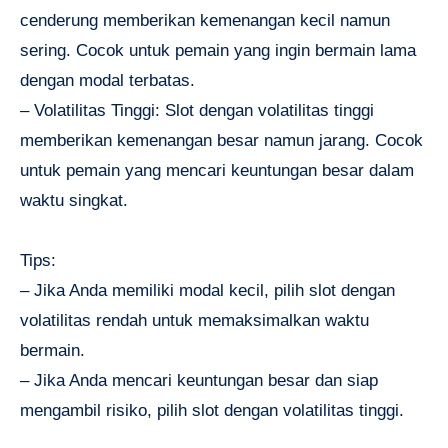
cenderung memberikan kemenangan kecil namun
sering. Cocok untuk pemain yang ingin bermain lama
dengan modal terbatas.
– Volatilitas Tinggi: Slot dengan volatilitas tinggi
memberikan kemenangan besar namun jarang. Cocok
untuk pemain yang mencari keuntungan besar dalam
waktu singkat.
Tips:
– Jika Anda memiliki modal kecil, pilih slot dengan
volatilitas rendah untuk memaksimalkan waktu
bermain.
– Jika Anda mencari keuntungan besar dan siap
mengambil risiko, pilih slot dengan volatilitas tinggi.