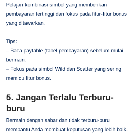
Pelajari kombinasi simbol yang memberikan
pembayaran tertinggi dan fokus pada fitur-fitur bonus
yang ditawarkan.
Tips:
– Baca paytable (tabel pembayaran) sebelum mulai
bermain.
– Fokus pada simbol Wild dan Scatter yang sering
memicu fitur bonus.
5. Jangan Terlalu Terburu-
buru
Bermain dengan sabar dan tidak terburu-buru
membantu Anda membuat keputusan yang lebih baik.