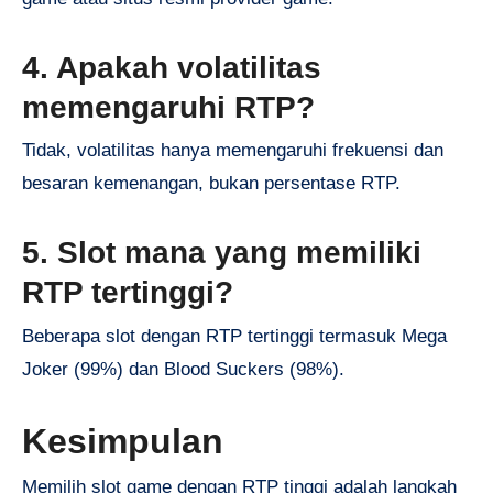
4. Apakah volatilitas
memengaruhi RTP?
Tidak, volatilitas hanya memengaruhi frekuensi dan
besaran kemenangan, bukan persentase RTP.
5. Slot mana yang memiliki
RTP tertinggi?
Beberapa slot dengan RTP tertinggi termasuk Mega
Joker (99%) dan Blood Suckers (98%).
Kesimpulan
Memilih slot game dengan RTP tinggi adalah langkah