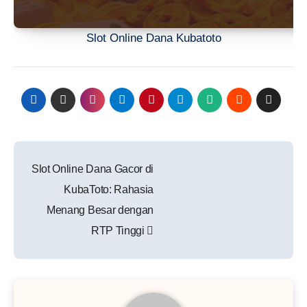
Slot Online Dana Kubatoto
Post
Slot Online Dana Gacor di
navigation
KubaToto: Rahasia
Menang Besar dengan
RTP Tinggi