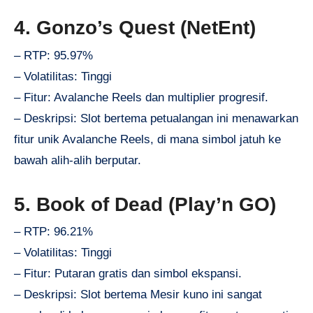
4. Gonzo’s Quest (NetEnt)
– RTP: 95.97%
– Volatilitas: Tinggi
– Fitur: Avalanche Reels dan multiplier progresif.
– Deskripsi: Slot bertema petualangan ini menawarkan
fitur unik Avalanche Reels, di mana simbol jatuh ke
bawah alih-alih berputar.
5. Book of Dead (Play’n GO)
– RTP: 96.21%
– Volatilitas: Tinggi
– Fitur: Putaran gratis dan simbol ekspansi.
– Deskripsi: Slot bertema Mesir kuno ini sangat