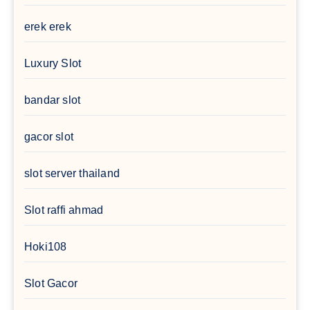
erek erek
Luxury Slot
bandar slot
gacor slot
slot server thailand
Slot raffi ahmad
Hoki108
Slot Gacor