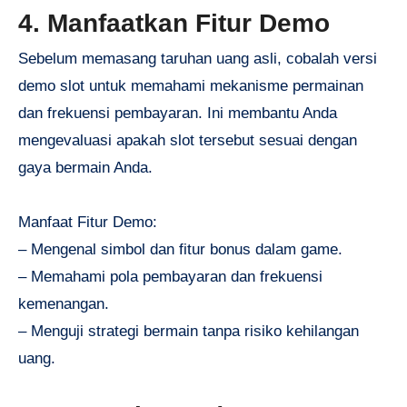
4. Manfaatkan Fitur Demo
Sebelum memasang taruhan uang asli, cobalah versi
demo slot untuk memahami mekanisme permainan
dan frekuensi pembayaran. Ini membantu Anda
mengevaluasi apakah slot tersebut sesuai dengan
gaya bermain Anda.
Manfaat Fitur Demo:
– Mengenal simbol dan fitur bonus dalam game.
– Memahami pola pembayaran dan frekuensi
kemenangan.
– Menguji strategi bermain tanpa risiko kehilangan
uang.