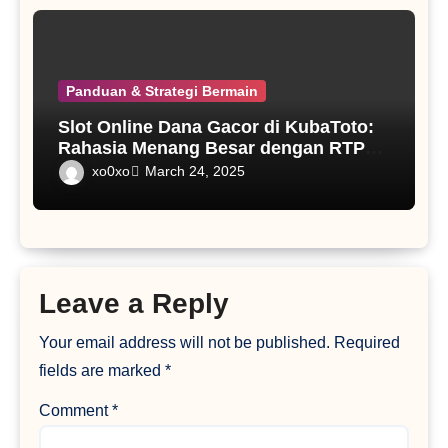
Panduan & Strategi Bermain
Slot Online Dana Gacor di KubaToto:
Rahasia Menang Besar dengan RTP
Tinggi
xo0xo
March 24, 2025
Leave a Reply
Your email address will not be published.
Required
fields are marked
*
Comment
*