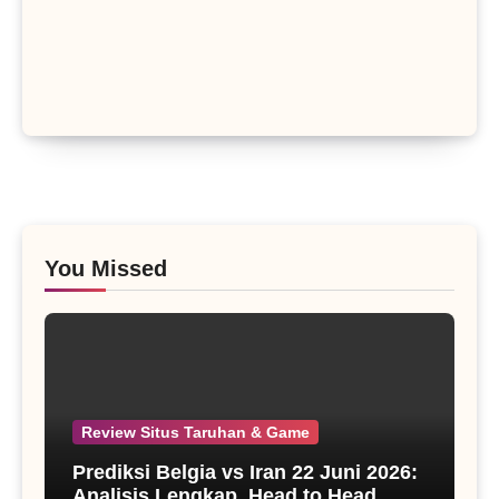
You Missed
Review Situs Taruhan & Game
Prediksi Belgia vs Iran 22 Juni 2026:
Analisis Lengkap, Head to Head,