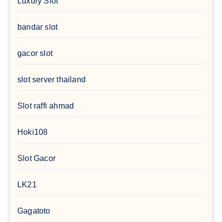
Luxury Slot
bandar slot
gacor slot
slot server thailand
Slot raffi ahmad
Hoki108
Slot Gacor
LK21
Gagatoto