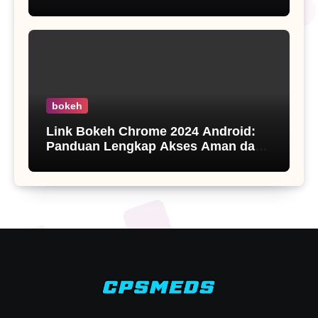
Peluang Menang Maksimal
bokeh
Link Bokeh Chrome 2024 Android:
Panduan Lengkap Akses Aman dan
Legal