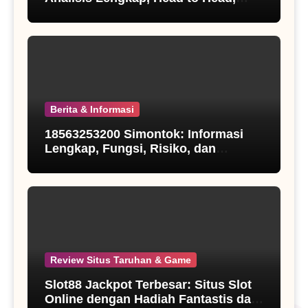
Susunan Pemain, dan Prediksi Skor
Grup G Piala Dunia 2026
Berita & Informasi
18563253200 Simontok: Informasi
Lengkap, Fungsi, Risiko, dan
Alternatif yang Perlu Diketahui
Review Situs Taruhan & Game
Slot88 Jackpot Terbesar: Situs Slot
Online dengan Hadiah Fantastis dan