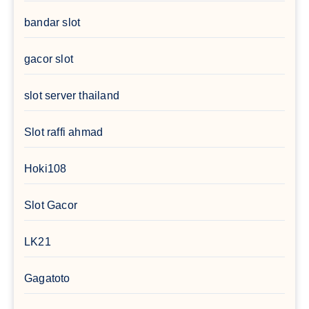
bandar slot
gacor slot
slot server thailand
Slot raffi ahmad
Hoki108
Slot Gacor
LK21
Gagatoto