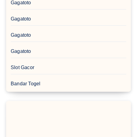
Gagatoto
Gagatoto
Gagatoto
Gagatoto
Slot Gacor
Bandar Togel