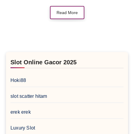
Read More
Slot Online Gacor 2025
Hoki88
slot scatter hitam
erek erek
Luxury Slot