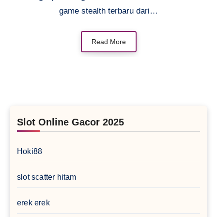
game stealth terbaru dari…
Read More
Slot Online Gacor 2025
Hoki88
slot scatter hitam
erek erek