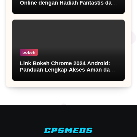
Online dengan Hadiah Fantastis dan
Peluang Menang Maksimal
bokeh
Link Bokeh Chrome 2024 Android:
Panduan Lengkap Akses Aman dan
Legal