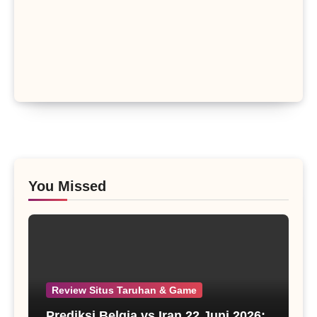
You Missed
Review Situs Taruhan & Game
Prediksi Belgia vs Iran 22 Juni 2026: