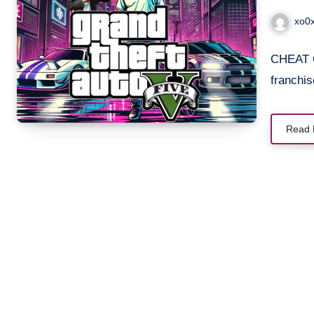
Pema
xo0
CHEAT G
franchi
Read 