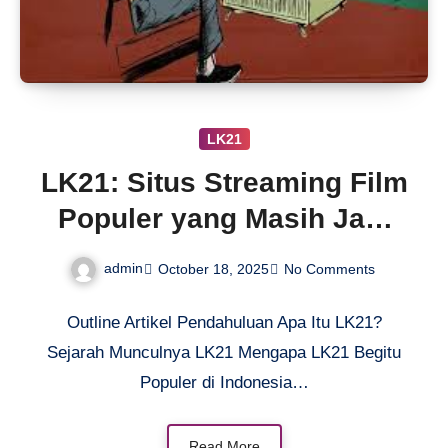
LK21
LK21: Situs Streaming Film
Populer yang Masih Jadi
Perbincangan
admin
October 18, 2025
No Comments
Outline Artikel Pendahuluan Apa Itu LK21?
Sejarah Munculnya LK21 Mengapa LK21 Begitu
Populer di Indonesia…
Read More