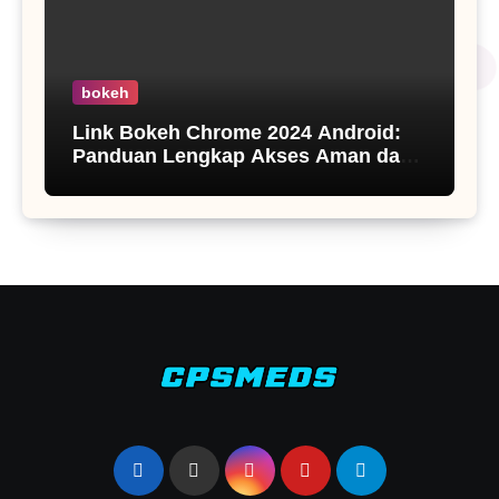
bokeh
Link Bokeh Chrome 2024 Android:
Panduan Lengkap Akses Aman dan
Legal