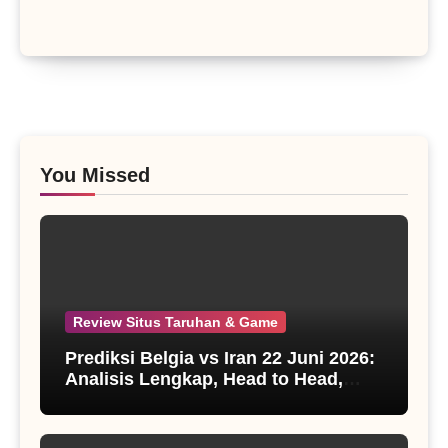
You Missed
Review Situs Taruhan & Game
Prediksi Belgia vs Iran 22 Juni 2026:
Analisis Lengkap, Head to Head,
Susunan Pemain, dan Prediksi Skor
Grup G Piala Dunia 2026