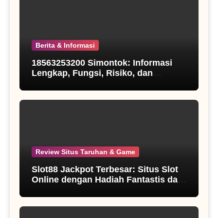
Berita & Informasi
18563253200 Simontok: Informasi
Lengkap, Fungsi, Risiko, dan
Alternatif yang Perlu Diketahui
Review Situs Taruhan & Game
Slot88 Jackpot Terbesar: Situs Slot
Online dengan Hadiah Fantastis dan
Peluang Menang Maksimal