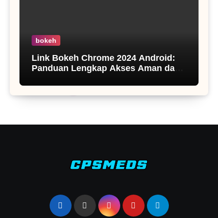
bokeh
Link Bokeh Chrome 2024 Android:
Panduan Lengkap Akses Aman dan
Legal