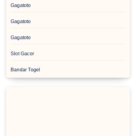
Gagatoto
Gagatoto
Gagatoto
Slot Gacor
Bandar Togel