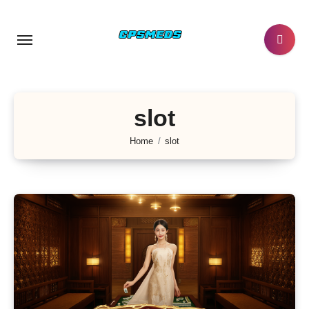
Skip
to
content
slot
Home
slot