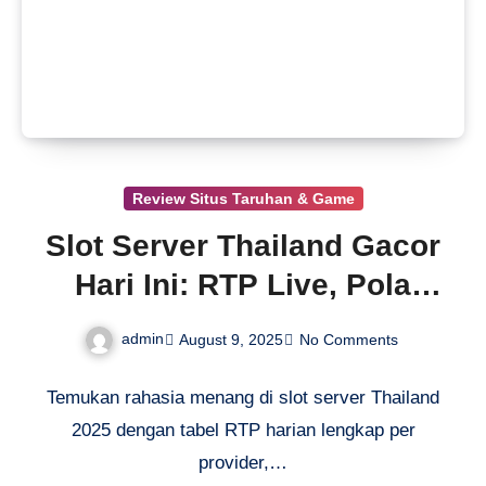
Review Situs Taruhan & Game
Slot Server Thailand Gacor
Hari Ini: RTP Live, Pola
Kemenangan Bulanan, dan
admin
August 9, 2025
No Comments
Strategi Menang Terbukti
2025
Temukan rahasia menang di slot server Thailand
2025 dengan tabel RTP harian lengkap per
provider,…