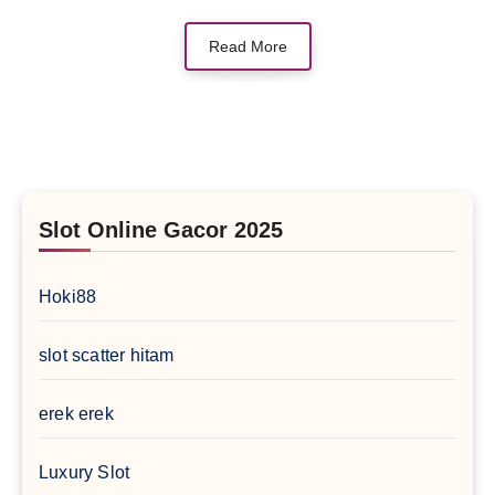
Read More
Slot Online Gacor 2025
Hoki88
slot scatter hitam
erek erek
Luxury Slot