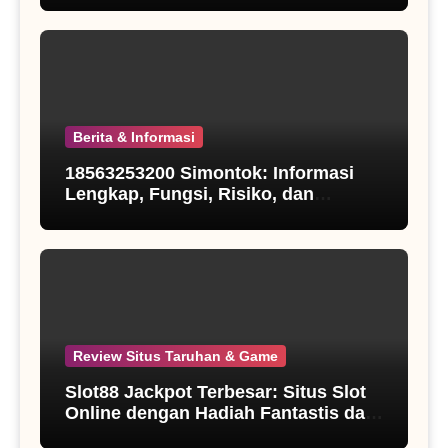
Grup G Piala Dunia 2026
Berita & Informasi
18563253200 Simontok: Informasi
Lengkap, Fungsi, Risiko, dan
Alternatif yang Perlu Diketahui
Review Situs Taruhan & Game
Slot88 Jackpot Terbesar: Situs Slot
Online dengan Hadiah Fantastis dan
Peluang Menang Maksimal