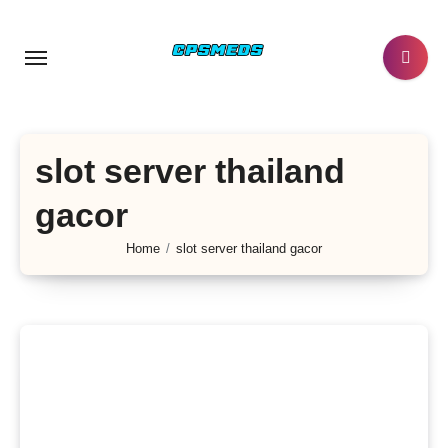
Skip
to
content
slot server thailand
gacor
Home
slot server thailand gacor