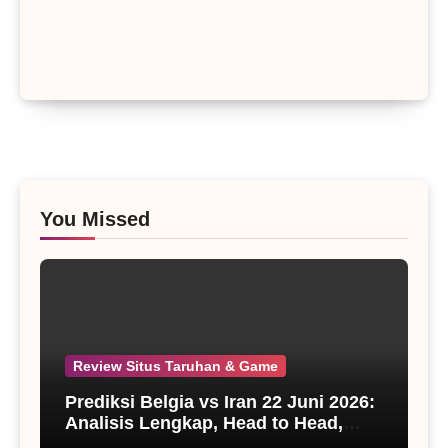
You Missed
Review Situs Taruhan & Game
Prediksi Belgia vs Iran 22 Juni 2026:
Analisis Lengkap, Head to Head,
Susunan Pemain, dan Prediksi Skor