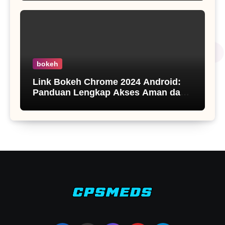
bokeh
Link Bokeh Chrome 2024 Android:
Panduan Lengkap Akses Aman dan
Legal