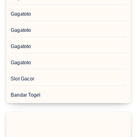
Gagatoto
Gagatoto
Gagatoto
Gagatoto
Slot Gacor
Bandar Togel