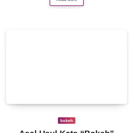
bokeh