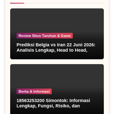
Review Situs Taruhan & Game
Prediksi Belgia vs Iran 22 Juni 2026:
Analisis Lengkap, Head to Head,
Susunan Pemain, dan Prediksi Skor
Grup G Piala Dunia 2026
Berita & Informasi
18563253200 Simontok: Informasi
Lengkap, Fungsi, Risiko, dan
Alternatif yang Perlu Diketahui