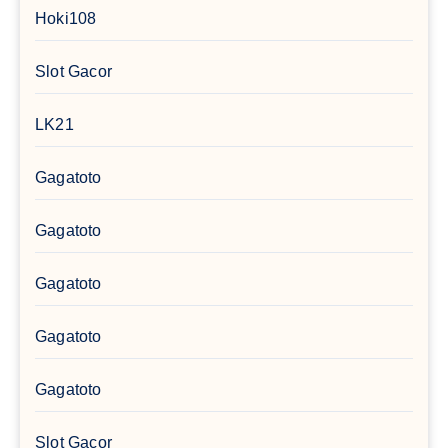
Hoki108
Slot Gacor
LK21
Gagatoto
Gagatoto
Gagatoto
Gagatoto
Gagatoto
Slot Gacor