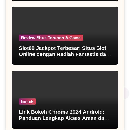
Review Situs Taruhan & Game
Slot88 Jackpot Terbesar: Situs Slot
Online dengan Hadiah Fantastis dan
Peluang Menang Maksimal
bokeh
Link Bokeh Chrome 2024 Android:
Panduan Lengkap Akses Aman dan
Legal