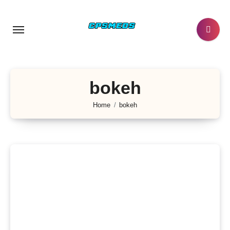
Skip
to
content
bokeh
Home
bokeh